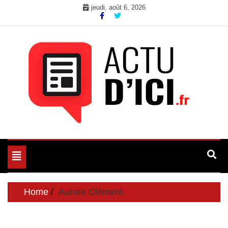
Skip
jeudi, août 6, 2026
to
content
Toute l'actualité du web ici
Actu d'Ici
Toggle
navigation
Home
Aurore Clément