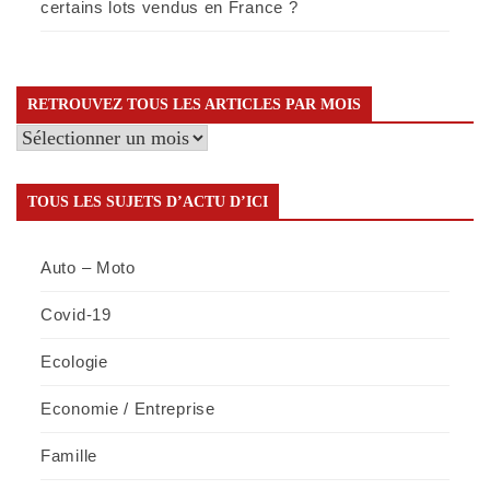
certains lots vendus en France ?
RETROUVEZ TOUS LES ARTICLES PAR MOIS
Retrouvez
tous
les
TOUS LES SUJETS D’ACTU D’ICI
articles
par
Auto – Moto
mois
Covid-19
Ecologie
Economie / Entreprise
Famille