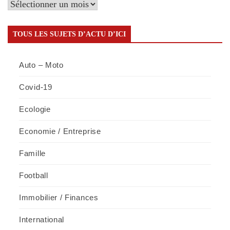
Retrouvez
tous
les
TOUS LES SUJETS D’ACTU D’ICI
articles
par
Auto – Moto
mois
Covid-19
Ecologie
Economie / Entreprise
Famille
Football
Immobilier / Finances
International