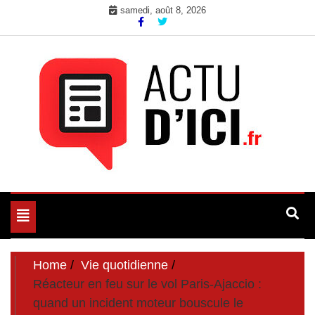
Skip
samedi, août 8, 2026
to
content
Toute l'actualité du web ici
Actu d'Ici
Toggle
navigation
Home
Vie quotidienne
Réacteur en feu sur le vol Paris-Ajaccio :
quand un incident moteur bouscule le