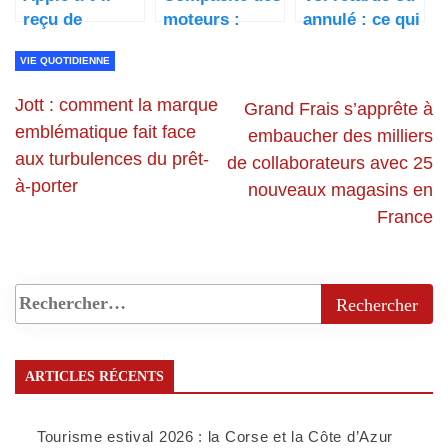
reçu de
moteurs :
annulé : ce qui
l’argent de
critère majeur
change pour
VIE QUOTIDIENNE
Google pour
dans la
les voyageurs
ne pas lancer
construction
à partir de
Jott : comment la marque
Grand Frais s’apprête à
de moteur de
des robots
février 2026
emblématique fait face
embaucher des milliers
recherche ?
logistiques ?
aux turbulences du prêt-
de collaborateurs avec 25
à-porter
nouveaux magasins en
France
ARTICLES RÉCENTS
Tourisme estival 2026 : la Corse et la Côte d’Azur