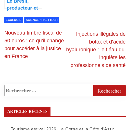
Le Brésil,
producteur et
exportateur
ECOLOGIE
SCIENCE / HIGH TECH
agricole
incontournable
Nouveau timbre fiscal de
Injections illégales de
50 euros : ce qu’il change
botox et d’acide
pour accéder à la justice
hyaluronique : le fléau qui
en France
inquiète les
professionnels de santé
ARTICLES RÉCENTS
Tourisme estival 2026 : la Corse et la Côte d’Azur