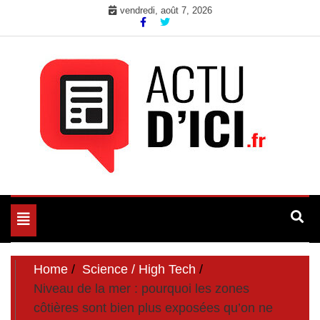
Skip
vendredi, août 7, 2026
to
content
Toute l'actualité du web ici
Actu d'Ici
Toggle
navigation
Home
Science / High Tech
Niveau de la mer : pourquoi les zones
côtières sont bien plus exposées qu’on ne