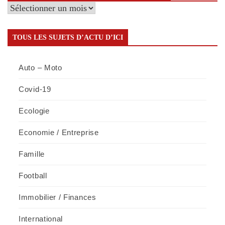
Retrouvez
tous
les
TOUS LES SUJETS D’ACTU D’ICI
articles
par
Auto – Moto
mois
Covid-19
Ecologie
Economie / Entreprise
Famille
Football
Immobilier / Finances
International