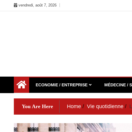
Skip
vendredi, août 7, 2026
to
content
Toute l'actualité du web ici
Actu d'Ici
ECONOMIE / ENTREPRISE
MÉDECINE / 
You Are Here
Home
Vie quotidienne
L