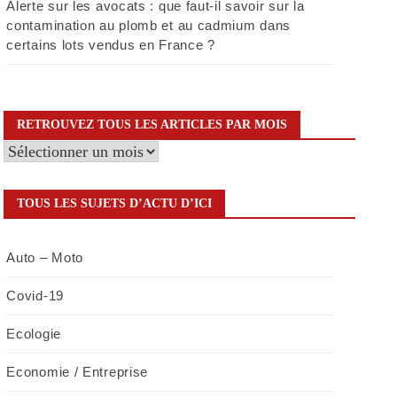
Alerte sur les avocats : que faut-il savoir sur la
contamination au plomb et au cadmium dans
certains lots vendus en France ?
RETROUVEZ TOUS LES ARTICLES PAR MOIS
Retrouvez
tous
les
TOUS LES SUJETS D’ACTU D’ICI
articles
par
Auto – Moto
mois
Covid-19
Ecologie
Economie / Entreprise