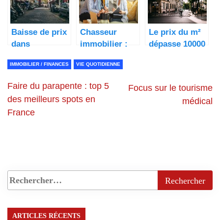
Baisse de prix
Chasseur
Le prix du m²
dans
immobilier :
dépasse 10000
l’immobilier,
quel statut ?
€ à Paris
IMMOBILIER / FINANCES
VIE QUOTIDIENNE
Paris passe
sous les 10
Faire du parapente : top 5
Focus sur le tourisme
000 €/m²
des meilleurs spots en
médical
France
ARTICLES RÉCENTS