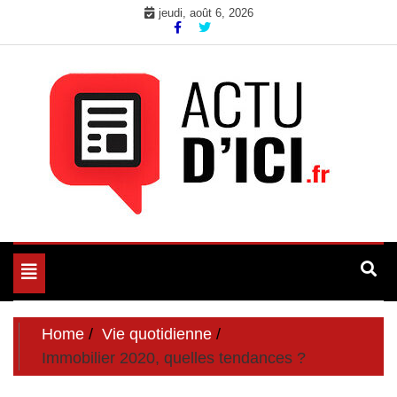
Skip
jeudi, août 6, 2026
to
content
Toute l'actualité du web ici
Actu d'Ici
Toggle
navigation
Home
Vie quotidienne
Immobilier 2020, quelles tendances ?