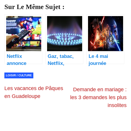
Sur Le Même Sujet :
Netflix
Gaz, tabac,
Le 4 mai
annonce
Netflix,
journée
l’arrivée des
télétravail,
mondiale Star
LOISIR / CULTURE
jeux vidéos
chômage
Wars
sur sa
partiel…ce qui
Les vacances de Pâques
Demande en mariage :
plateforme
change au 1er
en Guadeloupe
les 3 demandes les plus
septembre.
insolites