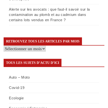
Alerte sur les avocats : que faut-il savoir sur la
contamination au plomb et au cadmium dans
certains lots vendus en France ?
RETROUVEZ TOUS LES ARTICLES PAR MOIS
Retrouvez
tous
les
TOUS LES SUJETS D’ACTU D’ICI
articles
par
Auto – Moto
mois
Covid-19
Ecologie