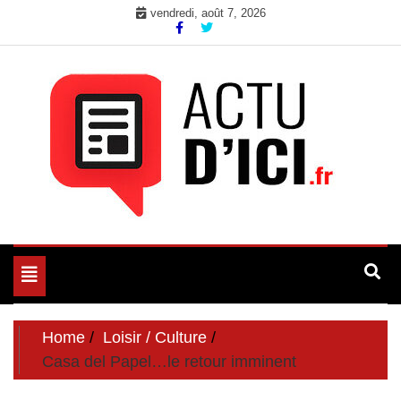
Skip
vendredi, août 7, 2026
to
content
Toute l'actualité du web ici
Actu d'Ici
Toggle
navigation
Home
Loisir / Culture
Casa del Papel…le retour imminent