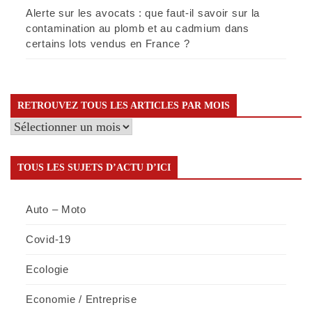
Alerte sur les avocats : que faut-il savoir sur la
contamination au plomb et au cadmium dans
certains lots vendus en France ?
RETROUVEZ TOUS LES ARTICLES PAR MOIS
Retrouvez
tous
les
TOUS LES SUJETS D’ACTU D’ICI
articles
par
Auto – Moto
mois
Covid-19
Ecologie
Economie / Entreprise