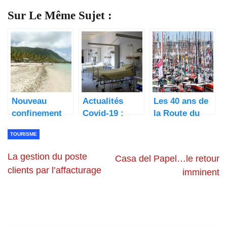
Sur Le Même Sujet :
Nouveau
Actualités
Les 40 ans de
confinement
Covid-19 :
la Route du
d’au moins 3
baisse des
Rhum
TOURISME
semaines en
contaminations,
Guadeloupe
suspension de
La gestion du poste
Casa del Papel…le retour
3000
clients par l’affacturage
imminent
soignants,
confinement
prolongé en
Guadeloupe