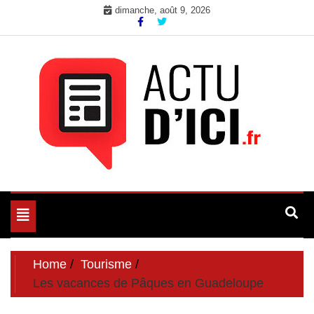
Skip
dimanche, août 9, 2026
to
content
Toute l'actualité du web ici
Actu d'Ici
Toggle
navigation
Home
Tourisme
Les vacances de Pâques en Guadeloupe