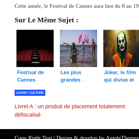
Cette année, le Festival de Cannes aura lieu du 8 au 19
Sur Le Même Sujet :
Festival de
Les plus
Joker, le film
Cannes
grandes
qui divise et
reporté
festivals de
que l’on ador
LOISIR / CULTURE
l’été en France
!
Livret A : un produit de placement totalement
défiscalisé
Copy Right Text |
Design & develop by AmpleThemes