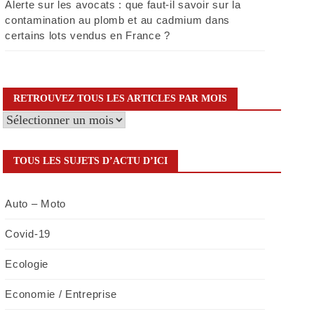
Alerte sur les avocats : que faut-il savoir sur la
contamination au plomb et au cadmium dans
certains lots vendus en France ?
RETROUVEZ TOUS LES ARTICLES PAR MOIS
Retrouvez
tous
les
TOUS LES SUJETS D’ACTU D’ICI
articles
par
Auto – Moto
mois
Covid-19
Ecologie
Economie / Entreprise