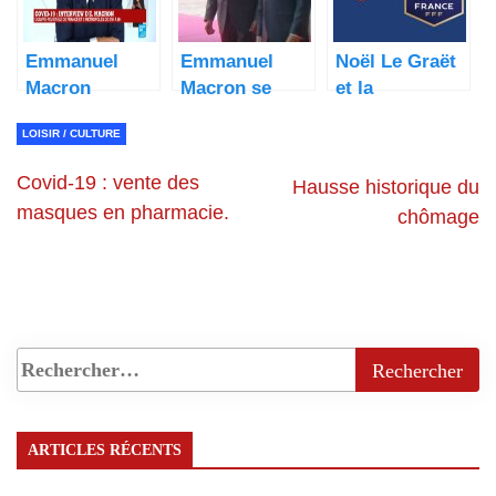
Emmanuel
Emmanuel
Noël Le Graët
Macron
Macron se
et la
décrète le
rend au
polémique
LOISIR / CULTURE
couvre-feu
Rwanda pour
autour de ses
pour 4
une
propos sur
Covid-19 : vente des
Hausse historique du
semaines au
réconciliation
Zinédine
masques en pharmacie.
chômage
moins
entre les deux
Zidane: voici
pays
ce qu’il faut
savoir
ARTICLES RÉCENTS