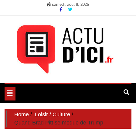
Skip
samedi, août 8, 2026
to
content
Toute l'actualité du web ici
Actu d'Ici
Toggle
navigation
Home
Loisir / Culture
Quand Brad Pitt se moque de Trump