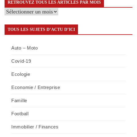
RETROUVEZ TOUS LES ARTICLES PAR MOIS
Retrouvez
tous
les
TOUS LES SUJETS D’ACTU D’ICI
articles
par
Auto – Moto
mois
Covid-19
Ecologie
Economie / Entreprise
Famille
Football
Immobilier / Finances