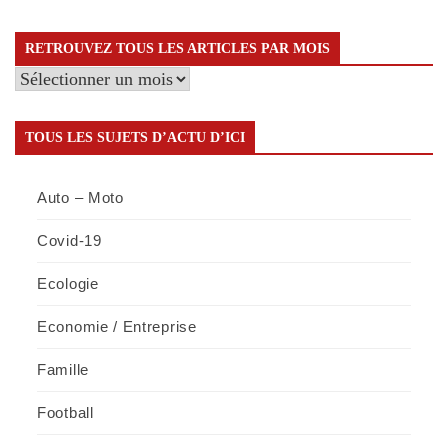
RETROUVEZ TOUS LES ARTICLES PAR MOIS
Retrouvez
tous
les
TOUS LES SUJETS D’ACTU D’ICI
articles
par
Auto – Moto
mois
Covid-19
Ecologie
Economie / Entreprise
Famille
Football