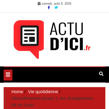
Skip
samedi, août 8, 2026
to
content
Toute l'actualité du web ici
Actu d'Ici
Toggle
navigation
Home
Vie quotidienne
Déconfinement phase 2, les changements
de ce 9 juin