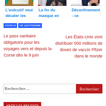
L’exécutif veut
La fin du
Déconfinement
décaler les
masque en
: ce
élections
extérieur et du
qu’Emmanuel
COVID-19
VIE QUOTIDIENNE
d’une semaine
couvre-feu à
Macron
en juin
23 heures
pourrait
Le pass sanitaire
Les États-Unis vont
annoncés par
annoncer
obligatoire pour les
distribuer 500 millions de
Jean Castex
voyages vers et depuis la
doses de vaccin Pfizer
Corse dès le 9 juin
dans le monde
ARTICLES RÉCENTS