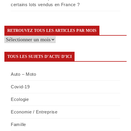
certains lots vendus en France ?
RETROUVEZ TOUS LES ARTICLES PAR MOIS
Retrouvez
tous
les
TOUS LES SUJETS D’ACTU D’ICI
articles
par
Auto – Moto
mois
Covid-19
Ecologie
Economie / Entreprise
Famille