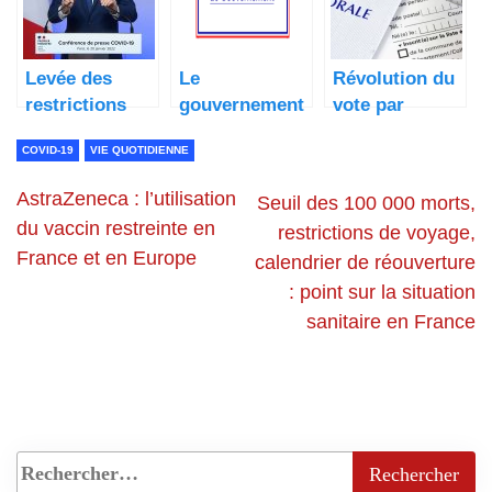
Levée des
Le
Révolution du
restrictions
gouvernement
vote par
sanitaires, les
Castex 1
procuration en
COVID-19
VIE QUOTIDIENNE
annonces du
connu
ligne : facilité,
1er ministre
rapidité et
AstraZeneca : l’utilisation
Seuil des 100 000 morts,
sécurité
du vaccin restreinte en
restrictions de voyage,
France et en Europe
calendrier de réouverture
: point sur la situation
sanitaire en France