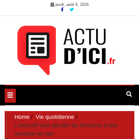
Skip
jeudi, août 6, 2026
to
content
Toute l'actualité du web ici
Actu d'Ici
Toggle
navigation
Home
Vie quotidienne
L’exécutif veut décaler les élections d’une
semaine en juin