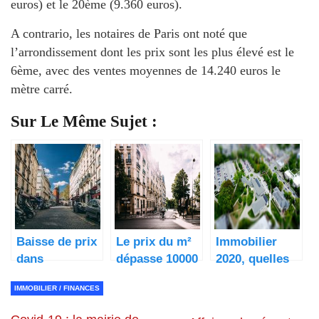
euros) et le 20ème (9.360 euros).
A contrario, les notaires de Paris ont noté que
l’arrondissement dont les prix sont les plus élevé est le
6ème, avec des ventes moyennes de 14.240 euros le
mètre carré.
Sur Le Même Sujet :
Baisse de prix
Le prix du m²
Immobilier
dans
dépasse 10000
2020, quelles
l’immobilier,
€ à Paris
tendances ?
IMMOBILIER / FINANCES
Paris passe
sous les 10