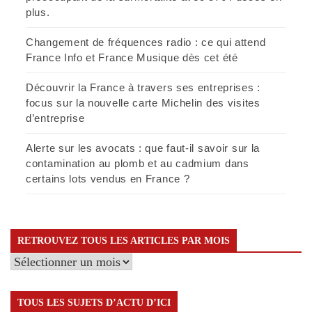
plus.
Changement de fréquences radio : ce qui attend
France Info et France Musique dès cet été
Découvrir la France à travers ses entreprises :
focus sur la nouvelle carte Michelin des visites
d’entreprise
Alerte sur les avocats : que faut-il savoir sur la
contamination au plomb et au cadmium dans
certains lots vendus en France ?
RETROUVEZ TOUS LES ARTICLES PAR MOIS
Retrouvez
tous
les
TOUS LES SUJETS D’ACTU D’ICI