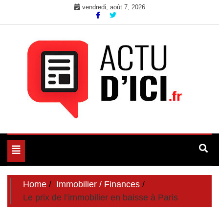
Skip
vendredi, août 7, 2026
to
content
Toute l'actualité du web ici
Actu d'Ici
Toggle
navigation
Home
Immobilier / Finances
Le prix de l’immobilier en baisse à Paris