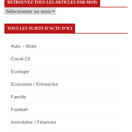
RETROUVEZ TOUS LES ARTICLES PAR MOIS
Retrouvez
tous
les
TOUS LES SUJETS D’ACTU D’ICI
articles
par
Auto – Moto
mois
Covid-19
Ecologie
Economie / Entreprise
Famille
Football
Immobilier / Finances