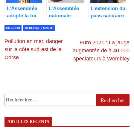
L’Assemblée
L’Assemblée
L’extension du
adopte la loi
nationale
pass sanitaire
fixant le seuil
instaure l’âge
aux
COVID-19
MÉDECINE / SANTÉ
de non
de non-
adolescents
consentement
consentement
débute
Pollution en mer, danger
Euro 2021 : La jauge
à 15 ans
à de 15 ans
aujourd’hui
sur la côte sud-est de la
augmentée de à 40 000
Corse
spectateurs à Wembley
ARTICLES RÉCENTS