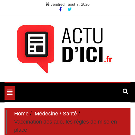
Skip
vendredi, août 7, 2026
to
content
Toute l'actualité du web ici
Actu d'Ici
Toggle
navigation
Home
Médecine / Santé
Vaccination des ado, les règles de mise en
place