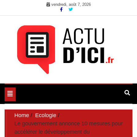
Skip
vendredi, août 7, 2026
to
content
Toute l'actualité du web ici
Actu d'Ici
Toggle
navigation
Home
Ecologie
Le gouvernement annonce 10 mesures pour
accélérer le développement du