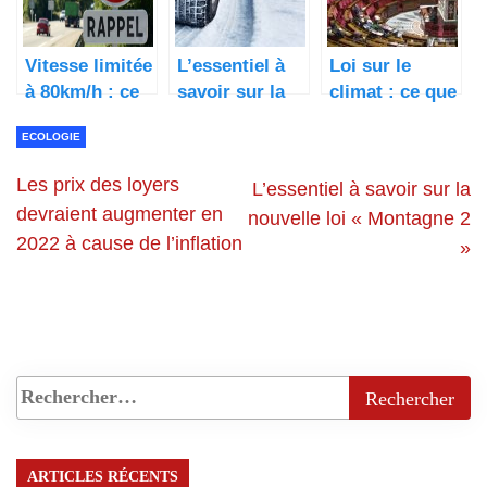
Vitesse limitée
L’essentiel à
Loi sur le
à 80km/h : ce
savoir sur la
climat : ce que
qu’il faut
nouvelle loi «
va changer le
ECOLOGIE
savoir
Montagne 2 »
texte voté ce
mardi à
Les prix des loyers
L’essentiel à savoir sur la
l’Assemblée
devraient augmenter en
nouvelle loi « Montagne 2
nationale
2022 à cause de l’inflation
»
ARTICLES RÉCENTS