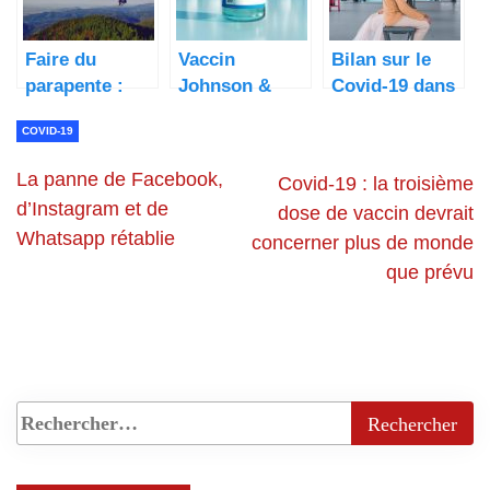
Faire du
Vaccin
Bilan sur le
parapente :
Johnson &
Covid-19 dans
top 5 des
Johnson
le monde
COVID-19
meilleurs
spots en
La panne de Facebook,
Covid-19 : la troisième
France
d’Instagram et de
dose de vaccin devrait
Whatsapp rétablie
concerner plus de monde
que prévu