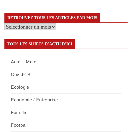
RETROUVEZ TOUS LES ARTICLES PAR MOIS
Retrouvez
tous
les
TOUS LES SUJETS D’ACTU D’ICI
articles
par
Auto – Moto
mois
Covid-19
Ecologie
Economie / Entreprise
Famille
Football