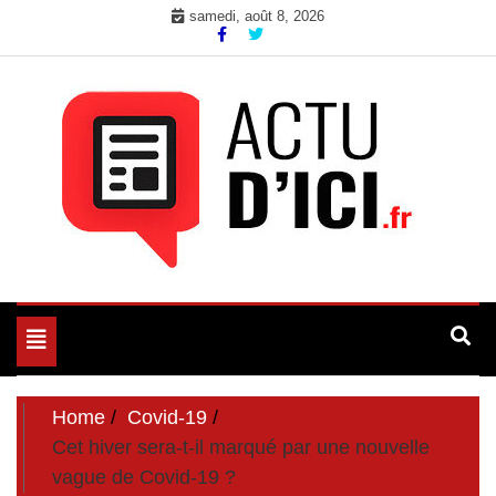
Skip
samedi, août 8, 2026
to
content
Toute l'actualité du web ici
Actu d'Ici
Toggle
navigation
Home
Covid-19
Cet hiver sera-t-il marqué par une nouvelle
vague de Covid-19 ?