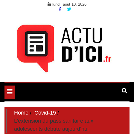
Skip
lundi, août 10, 2026
to
content
Toute l'actualité du web ici
Actu d'Ici
Toggle
navigation
Home
Covid-19
L’extension du pass sanitaire aux
adolescents débute aujourd’hui