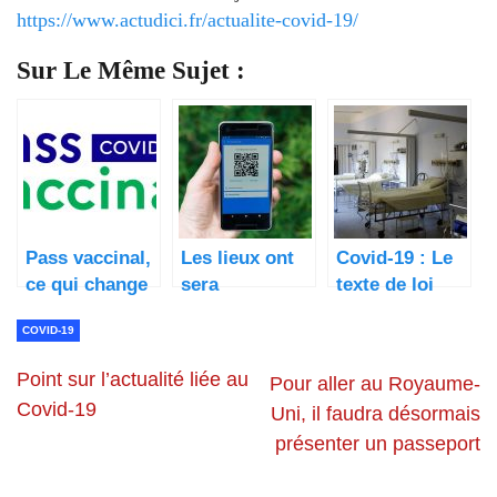
https://www.actudici.fr/actualite-covid-19/
Sur Le Même Sujet :
Pass vaccinal,
Les lieux ont
Covid-19 : Le
ce qui change
sera
texte de loi
ce 24 janvier
obligatoire le
sanitaire en
COVID-19
pass sanitaire
partie accepté
ce lundi 9 août
et promulgué.
Point sur l’actualité liée au
Pour aller au Royaume-
Covid-19
Uni, il faudra désormais
présenter un passeport