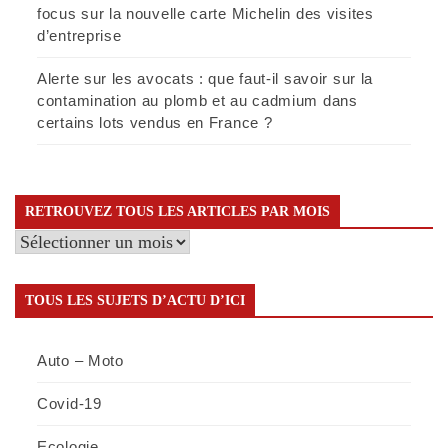
focus sur la nouvelle carte Michelin des visites
d’entreprise
Alerte sur les avocats : que faut-il savoir sur la
contamination au plomb et au cadmium dans
certains lots vendus en France ?
RETROUVEZ TOUS LES ARTICLES PAR MOIS
Retrouvez
tous
les
TOUS LES SUJETS D’ACTU D’ICI
articles
par
Auto – Moto
mois
Covid-19
Ecologie